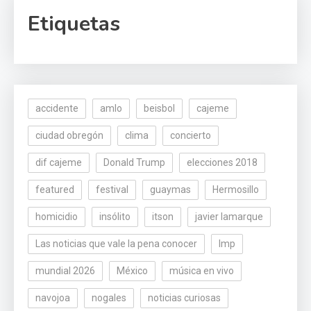
Etiquetas
accidente
amlo
beisbol
cajeme
ciudad obregón
clima
concierto
dif cajeme
Donald Trump
elecciones 2018
featured
festival
guaymas
Hermosillo
homicidio
insólito
itson
javier lamarque
Las noticias que vale la pena conocer
lmp
mundial 2026
México
música en vivo
navojoa
nogales
noticias curiosas