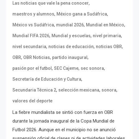
,
Las noticias que vale la pena conocer
,
,
maestros y alumnos
México gana a Sudáfrica
,
,
,
México vs Sudáfrica
mundial 2026
Mundial en México
,
,
,
Mundial FIFA 2026
Mundial y escuelas
nivel primaria
,
,
,
nivel secundaria
noticias de educación
noticias OBR
,
,
,
OBR
OBR Noticias
partido inaugural
,
,
,
pasión por el futbol
SEC Cajeme
sec sonora
,
Secretaría de Educación y Cultura
,
,
,
Secundaria Técnica 2
selección mexicana
sonora
valores del deporte
La fiebre mundialista se sintió con fuerza en OBR
durante la jornada inaugural de la Copa Mundial de
Futbol 2026. Aunque en el municipio no se anunció
suspensión oficial de clases ni de actividades laborales,