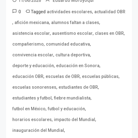
11/06/2026
Eduardo Moroyoqui
0
Tagged
,
actividades escolares
actualidad OBR
,
,
,
afición mexicana
alumnos faltan a clases
,
,
,
asistencia escolar
ausentismo escolar
clases en OBR
,
,
compañerismo
comunidad educativa
,
,
convivencia escolar
cultura deportiva
,
,
deporte y educación
educación en Sonora
,
,
,
educación OBR
escuelas de OBR
escuelas públicas
,
,
escuelas sonorenses
estudiantes de OBR
,
,
estudiantes y futbol
fiebre mundialista
,
,
futbol en México
futbol y educación
,
,
horarios escolares
impacto del Mundial
,
inauguración del Mundial