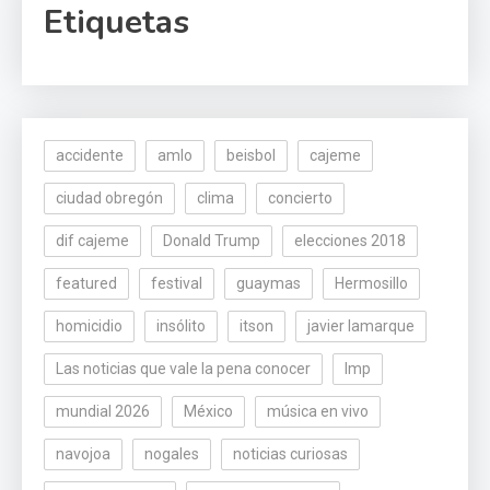
Etiquetas
accidente
amlo
beisbol
cajeme
ciudad obregón
clima
concierto
dif cajeme
Donald Trump
elecciones 2018
featured
festival
guaymas
Hermosillo
homicidio
insólito
itson
javier lamarque
Las noticias que vale la pena conocer
lmp
mundial 2026
México
música en vivo
navojoa
nogales
noticias curiosas