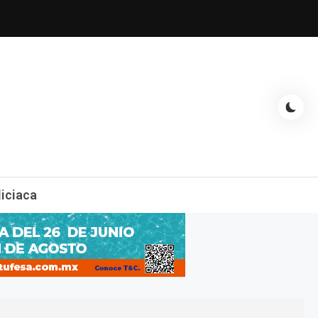
espectáculos, entrevistas con famosos, showbizz, podcast, chismes y
liciaca
mas