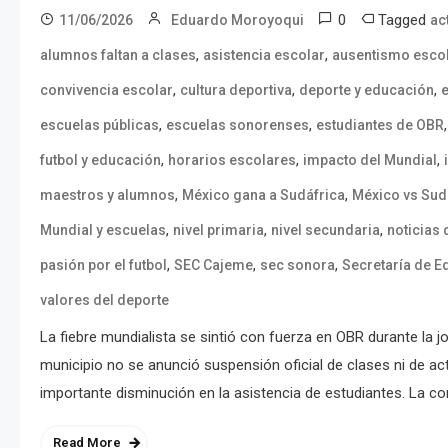
0
Tagged
11/06/2026
Eduardo Moroyoqui
ac
,
,
alumnos faltan a clases
asistencia escolar
ausentismo esco
,
,
,
convivencia escolar
cultura deportiva
deporte y educación
,
,
escuelas públicas
escuelas sonorenses
estudiantes de OBR
,
,
,
futbol y educación
horarios escolares
impacto del Mundial
,
,
maestros y alumnos
México gana a Sudáfrica
México vs Sud
,
,
,
Mundial y escuelas
nivel primaria
nivel secundaria
noticias
,
,
,
pasión por el futbol
SEC Cajeme
sec sonora
Secretaría de E
valores del deporte
La fiebre mundialista se sintió con fuerza en OBR durante la 
municipio no se anunció suspensión oficial de clases ni de act
importante disminución en la asistencia de estudiantes. La co
Read More