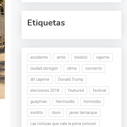
Etiquetas
accidente
amlo
beisbol
cajeme
ciudad obregón
clima
concierto
dif cajeme
Donald Trump
elecciones 2018
featured
festival
guaymas
Hermosillo
homicidio
insólito
itson
javier lamarque
Las noticias que vale la pena conocer