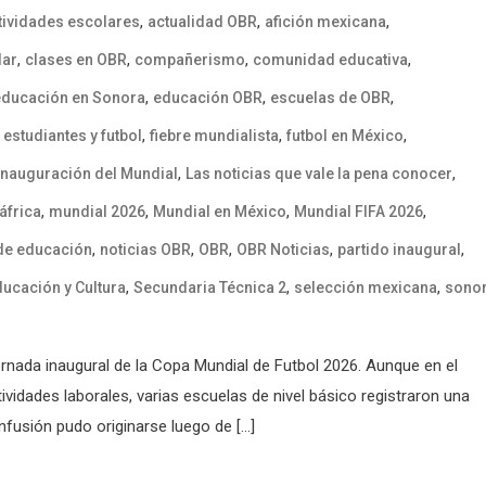
,
,
,
tividades escolares
actualidad OBR
afición mexicana
,
,
,
,
lar
clases en OBR
compañerismo
comunidad educativa
,
,
,
educación en Sonora
educación OBR
escuelas de OBR
,
,
,
,
estudiantes y futbol
fiebre mundialista
futbol en México
,
,
inauguración del Mundial
Las noticias que vale la pena conocer
,
,
,
,
áfrica
mundial 2026
Mundial en México
Mundial FIFA 2026
,
,
,
,
,
 de educación
noticias OBR
OBR
OBR Noticias
partido inaugural
,
,
,
ducación y Cultura
Secundaria Técnica 2
selección mexicana
sono
jornada inaugural de la Copa Mundial de Futbol 2026. Aunque en el
ividades laborales, varias escuelas de nivel básico registraron una
nfusión pudo originarse luego de […]