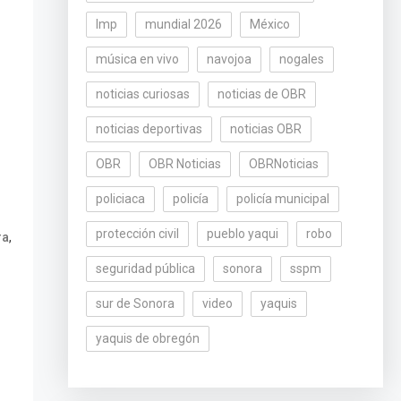
lmp
mundial 2026
México
música en vivo
navojoa
nogales
noticias curiosas
noticias de OBR
noticias deportivas
noticias OBR
OBR
OBR Noticias
OBRNoticias
policiaca
policía
policía municipal
protección civil
pueblo yaqui
robo
,
ra
seguridad pública
sonora
sspm
sur de Sonora
video
yaquis
yaquis de obregón