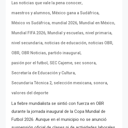
,
Las noticias que vale la pena conocer
,
,
maestros y alumnos
México gana a Sudáfrica
,
,
,
México vs Sudáfrica
mundial 2026
Mundial en México
,
,
,
Mundial FIFA 2026
Mundial y escuelas
nivel primaria
,
,
,
nivel secundaria
noticias de educación
noticias OBR
,
,
,
OBR
OBR Noticias
partido inaugural
,
,
,
pasión por el futbol
SEC Cajeme
sec sonora
,
Secretaría de Educación y Cultura
,
,
,
Secundaria Técnica 2
selección mexicana
sonora
valores del deporte
La fiebre mundialista se sintió con fuerza en OBR
durante la jornada inaugural de la Copa Mundial de
Futbol 2026. Aunque en el municipio no se anunció
suspensión oficial de clases ni de actividades laborales,