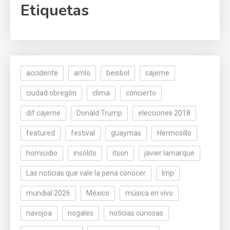
Etiquetas
accidente
amlo
beisbol
cajeme
ciudad obregón
clima
concierto
dif cajeme
Donald Trump
elecciones 2018
featured
festival
guaymas
Hermosillo
homicidio
insólito
itson
javier lamarque
Las noticias que vale la pena conocer
lmp
mundial 2026
México
música en vivo
navojoa
nogales
noticias curiosas