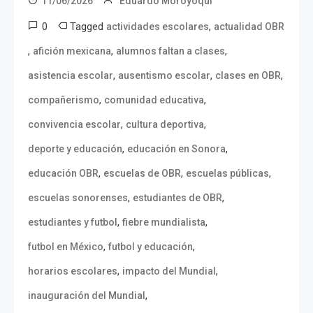
11/06/2026
Eduardo Moroyoqui
0
Tagged
,
actividades escolares
actualidad OBR
,
,
,
afición mexicana
alumnos faltan a clases
,
,
,
asistencia escolar
ausentismo escolar
clases en OBR
,
,
compañerismo
comunidad educativa
,
,
convivencia escolar
cultura deportiva
,
,
deporte y educación
educación en Sonora
,
,
,
educación OBR
escuelas de OBR
escuelas públicas
,
,
escuelas sonorenses
estudiantes de OBR
,
,
estudiantes y futbol
fiebre mundialista
,
,
futbol en México
futbol y educación
,
,
horarios escolares
impacto del Mundial
,
inauguración del Mundial