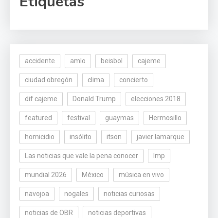
Etiquetas
accidente
amlo
beisbol
cajeme
ciudad obregón
clima
concierto
dif cajeme
Donald Trump
elecciones 2018
featured
festival
guaymas
Hermosillo
homicidio
insólito
itson
javier lamarque
Las noticias que vale la pena conocer
lmp
mundial 2026
México
música en vivo
navojoa
nogales
noticias curiosas
noticias de OBR
noticias deportivas