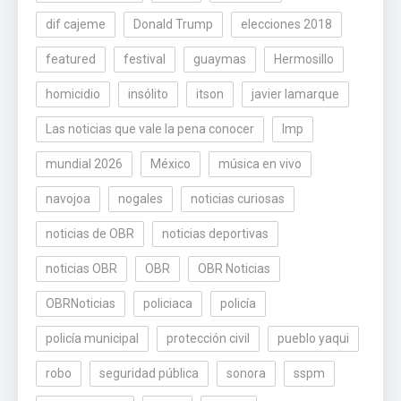
dif cajeme
Donald Trump
elecciones 2018
featured
festival
guaymas
Hermosillo
homicidio
insólito
itson
javier lamarque
Las noticias que vale la pena conocer
lmp
mundial 2026
México
música en vivo
navojoa
nogales
noticias curiosas
noticias de OBR
noticias deportivas
noticias OBR
OBR
OBR Noticias
OBRNoticias
policiaca
policía
policía municipal
protección civil
pueblo yaqui
robo
seguridad pública
sonora
sspm