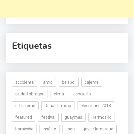
Etiquetas
accidente
amlo
beisbol
cajeme
ciudad obregón
clima
concierto
dif cajeme
Donald Trump
elecciones 2018
featured
festival
guaymas
Hermosillo
homicidio
insólito
itson
javier lamarque