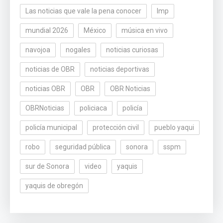
Las noticias que vale la pena conocer
lmp
mundial 2026
México
música en vivo
navojoa
nogales
noticias curiosas
noticias de OBR
noticias deportivas
noticias OBR
OBR
OBR Noticias
OBRNoticias
policiaca
policía
policía municipal
protección civil
pueblo yaqui
robo
seguridad pública
sonora
sspm
sur de Sonora
video
yaquis
yaquis de obregón