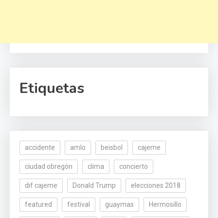
Etiquetas
accidente
amlo
beisbol
cajeme
ciudad obregón
clima
concierto
dif cajeme
Donald Trump
elecciones 2018
featured
festival
guaymas
Hermosillo