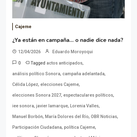
Cajeme
¿Ya están en campaña… o nadie dice nada?
12/04/2026
Eduardo Moroyoqui
0
Tagged
,
actos anticipados
,
,
análisis político Sonora
campaña adelantada
,
,
Célida López
elecciones Cajeme
,
,
elecciones Sonora 2027
espectaculares políticos
,
,
,
iee sonora
javier lamarque
Lorenia Valles
,
,
,
Manuel Borbón
María Dolores del Río
OBR Noticias
,
,
Participación Ciudadana
política Cajeme