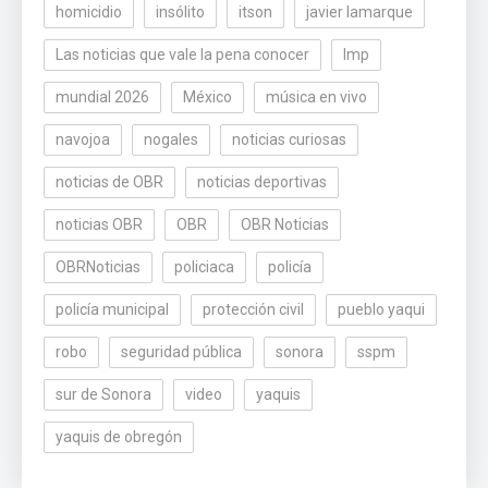
homicidio
insólito
itson
javier lamarque
Las noticias que vale la pena conocer
lmp
mundial 2026
México
música en vivo
navojoa
nogales
noticias curiosas
noticias de OBR
noticias deportivas
noticias OBR
OBR
OBR Noticias
OBRNoticias
policiaca
policía
policía municipal
protección civil
pueblo yaqui
robo
seguridad pública
sonora
sspm
sur de Sonora
video
yaquis
yaquis de obregón