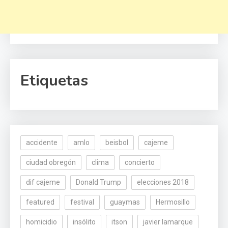
Etiquetas
accidente
amlo
beisbol
cajeme
ciudad obregón
clima
concierto
dif cajeme
Donald Trump
elecciones 2018
featured
festival
guaymas
Hermosillo
homicidio
insólito
itson
javier lamarque