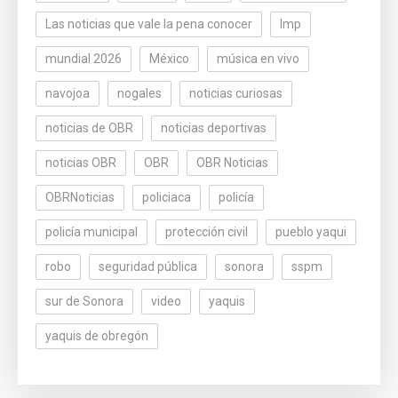
Las noticias que vale la pena conocer
lmp
mundial 2026
México
música en vivo
navojoa
nogales
noticias curiosas
noticias de OBR
noticias deportivas
noticias OBR
OBR
OBR Noticias
OBRNoticias
policiaca
policía
policía municipal
protección civil
pueblo yaqui
robo
seguridad pública
sonora
sspm
sur de Sonora
video
yaquis
yaquis de obregón