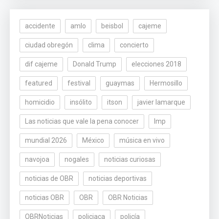
accidente
amlo
beisbol
cajeme
ciudad obregón
clima
concierto
dif cajeme
Donald Trump
elecciones 2018
featured
festival
guaymas
Hermosillo
homicidio
insólito
itson
javier lamarque
Las noticias que vale la pena conocer
lmp
mundial 2026
México
música en vivo
navojoa
nogales
noticias curiosas
noticias de OBR
noticias deportivas
noticias OBR
OBR
OBR Noticias
OBRNoticias
policiaca
policía