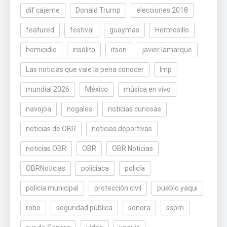
dif cajeme
Donald Trump
elecciones 2018
featured
festival
guaymas
Hermosillo
homicidio
insólito
itson
javier lamarque
Las noticias que vale la pena conocer
lmp
mundial 2026
México
música en vivo
navojoa
nogales
noticias curiosas
noticias de OBR
noticias deportivas
noticias OBR
OBR
OBR Noticias
OBRNoticias
policiaca
policía
policía municipal
protección civil
pueblo yaqui
robo
seguridad pública
sonora
sspm