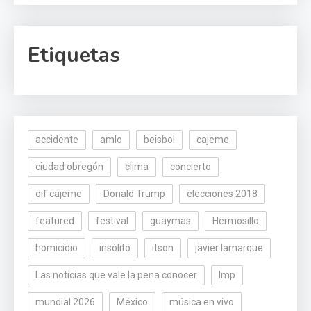
Etiquetas
accidente
amlo
beisbol
cajeme
ciudad obregón
clima
concierto
dif cajeme
Donald Trump
elecciones 2018
featured
festival
guaymas
Hermosillo
homicidio
insólito
itson
javier lamarque
Las noticias que vale la pena conocer
lmp
mundial 2026
México
música en vivo