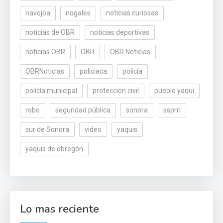
navojoa
nogales
noticias curiosas
noticias de OBR
noticias deportivas
noticias OBR
OBR
OBR Noticias
OBRNoticias
policiaca
policía
policía municipal
protección civil
pueblo yaqui
robo
seguridad pública
sonora
sspm
sur de Sonora
video
yaquis
yaquis de obregón
Lo mas reciente