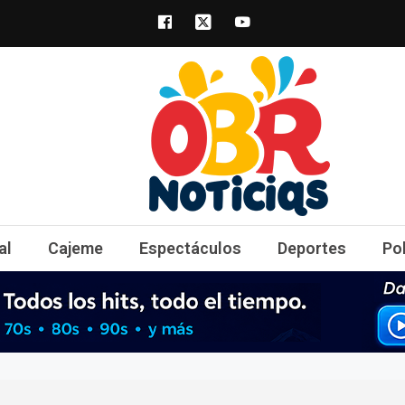
obrnoticias.com
obr noticias noticias, entretenimiento y 
al
Cajeme
Espectáculos
Deportes
Po