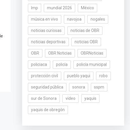
lmp
mundial 2026
México
música en vivo
navojoa
nogales
noticias curiosas
noticias de OBR
de
noticias deportivas
noticias OBR
OBR
OBR Noticias
OBRNoticias
policiaca
policía
policía municipal
protección civil
pueblo yaqui
robo
seguridad pública
sonora
sspm
sur de Sonora
video
yaquis
yaquis de obregón