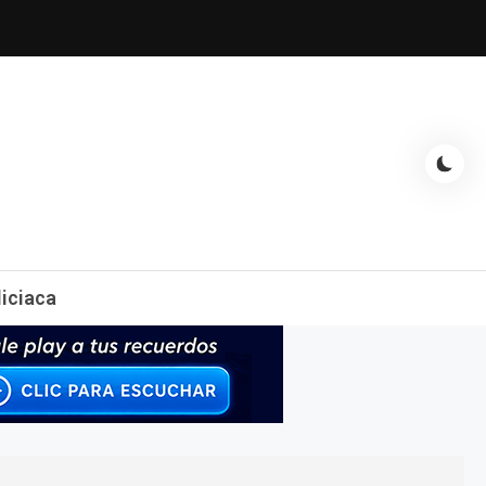
espectáculos, entrevistas con famosos, showbizz, podcast, chismes y
liciaca
mas