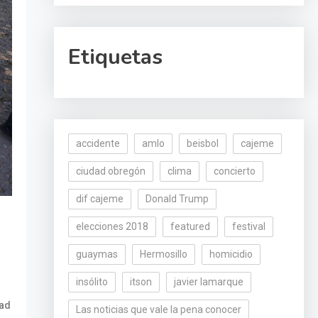
Etiquetas
accidente
amlo
beisbol
cajeme
ciudad obregón
clima
concierto
dif cajeme
Donald Trump
elecciones 2018
featured
festival
guaymas
Hermosillo
homicidio
insólito
itson
javier lamarque
dad
Las noticias que vale la pena conocer