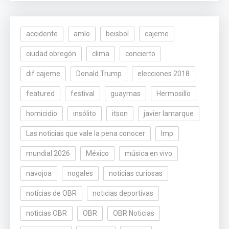
accidente
amlo
beisbol
cajeme
ciudad obregón
clima
concierto
dif cajeme
Donald Trump
elecciones 2018
featured
festival
guaymas
Hermosillo
homicidio
insólito
itson
javier lamarque
Las noticias que vale la pena conocer
lmp
mundial 2026
México
música en vivo
navojoa
nogales
noticias curiosas
noticias de OBR
noticias deportivas
noticias OBR
OBR
OBR Noticias