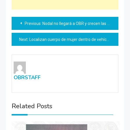
Navegación
Previous:
Nodal no llegará a OBR y crecen las dudas entre fans
de
Next:
Localizan cuerpo de mujer dentro de vehículo en canal
entradas
OBRSTAFF
Related Posts