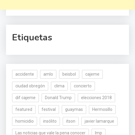
Etiquetas
accidente
amlo
beisbol
cajeme
ciudad obregón
clima
concierto
dif cajeme
Donald Trump
elecciones 2018
featured
festival
guaymas
Hermosillo
homicidio
insólito
itson
javier lamarque
Las noticias que vale la pena conocer
lmp