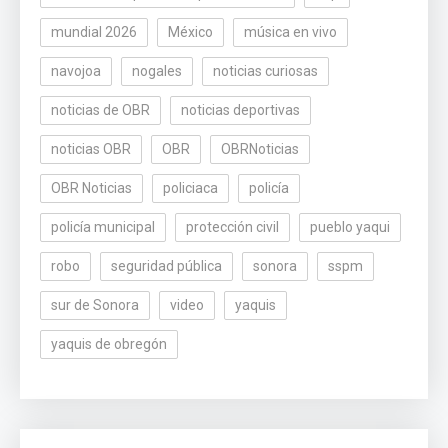
mundial 2026
México
música en vivo
navojoa
nogales
noticias curiosas
noticias de OBR
noticias deportivas
noticias OBR
OBR
OBRNoticias
OBR Noticias
policiaca
policía
policía municipal
protección civil
pueblo yaqui
robo
seguridad pública
sonora
sspm
sur de Sonora
video
yaquis
yaquis de obregón