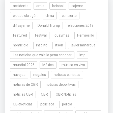
accidente
amlo
beisbol
cajeme
ciudad obregón
clima
concierto
dif cajeme
Donald Trump
elecciones 2018
featured
festival
guaymas
Hermosillo
homicidio
insólito
itson
javier lamarque
Las noticias que vale la pena conocer
lmp
mundial 2026
México
música en vivo
navojoa
nogales
noticias curiosas
noticias de OBR
noticias deportivas
noticias OBR
OBR
OBR Noticias
OBRNoticias
policiaca
policía