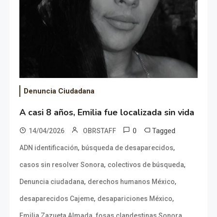
Denuncia Ciudadana
A casi 8 años, Emilia fue localizada sin vida
0
Tagged
14/04/2026
OBRSTAFF
,
,
ADN identificación
búsqueda de desaparecidos
,
,
casos sin resolver Sonora
colectivos de búsqueda
,
,
Denuncia ciudadana
derechos humanos México
,
,
desaparecidos Cajeme
desapariciones México
,
,
Emilia Zazueta Almada
fosas clandestinas Sonora