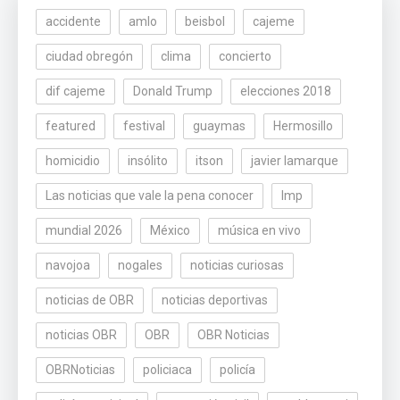
accidente
amlo
beisbol
cajeme
ciudad obregón
clima
concierto
dif cajeme
Donald Trump
elecciones 2018
featured
festival
guaymas
Hermosillo
homicidio
insólito
itson
javier lamarque
Las noticias que vale la pena conocer
lmp
mundial 2026
México
música en vivo
navojoa
nogales
noticias curiosas
noticias de OBR
noticias deportivas
noticias OBR
OBR
OBR Noticias
OBRNoticias
policiaca
policía