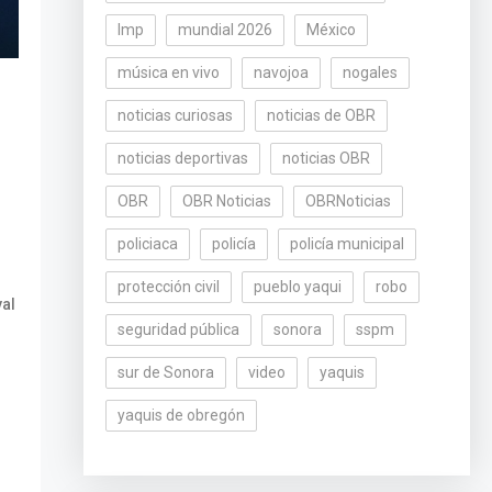
lmp
mundial 2026
México
música en vivo
navojoa
nogales
noticias curiosas
noticias de OBR
noticias deportivas
noticias OBR
OBR
OBR Noticias
OBRNoticias
policiaca
policía
policía municipal
protección civil
pueblo yaqui
robo
val
seguridad pública
sonora
sspm
sur de Sonora
video
yaquis
yaquis de obregón