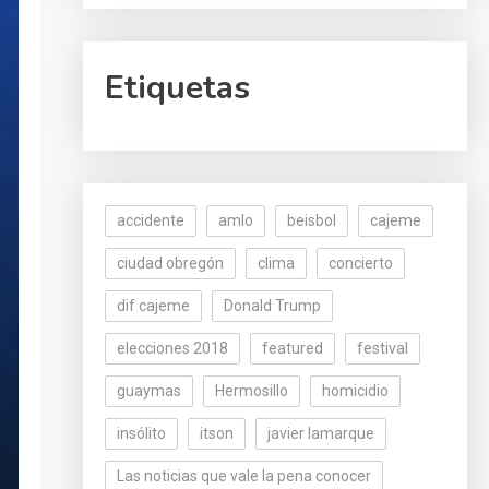
Etiquetas
accidente
amlo
beisbol
cajeme
ciudad obregón
clima
concierto
dif cajeme
Donald Trump
elecciones 2018
featured
festival
guaymas
Hermosillo
homicidio
insólito
itson
javier lamarque
Las noticias que vale la pena conocer