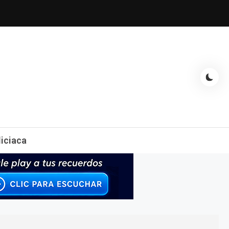
espectáculos, entrevistas con famosos, showbizz, podcast, chismes y
liciaca
mas