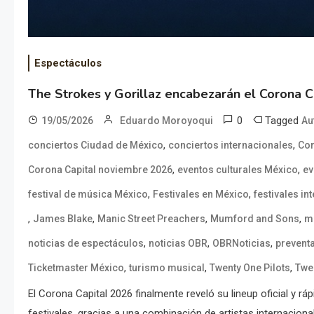
Espectáculos
The Strokes y Gorillaz encabezarán el Corona C
0
Tagged
19/05/2026
Eduardo Moroyoqui
Au
,
,
conciertos Ciudad de México
conciertos internacionales
Cor
,
,
Corona Capital noviembre 2026
eventos culturales México
ev
,
,
festival de música México
Festivales en México
festivales in
,
,
,
,
James Blake
Manic Street Preachers
Mumford and Sons
mú
,
,
,
noticias de espectáculos
noticias OBR
OBRNoticias
prevent
,
,
,
Ticketmaster México
turismo musical
Twenty One Pilots
Twe
El Corona Capital 2026 finalmente reveló su lineup oficial y r
festivales, gracias a una combinación de artistas internacion