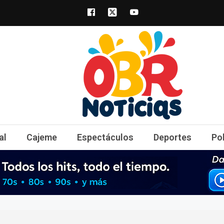
obrnoticias.com
obr noticias noticias, entretenimiento y 
al
Cajeme
Espectáculos
Deportes
Po