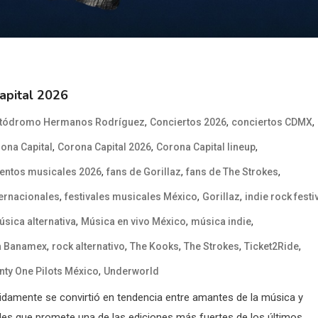
apital 2026
,
,
,
tódromo Hermanos Rodríguez
Conciertos 2026
conciertos CDMX
,
,
,
ona Capital
Corona Capital 2026
Corona Capital lineup
,
,
,
entos musicales 2026
fans de Gorillaz
fans de The Strokes
,
,
,
ternacionales
festivales musicales México
Gorillaz
indie rock festi
,
,
,
sica alternativa
Música en vivo México
música indie
,
,
,
,
,
a Banamex
rock alternativo
The Kooks
The Strokes
Ticket2Ride
,
nty One Pilots México
Underworld
ápidamente se convirtió en tendencia entre amantes de la música y
ales que promete una de las ediciones más fuertes de los últimos