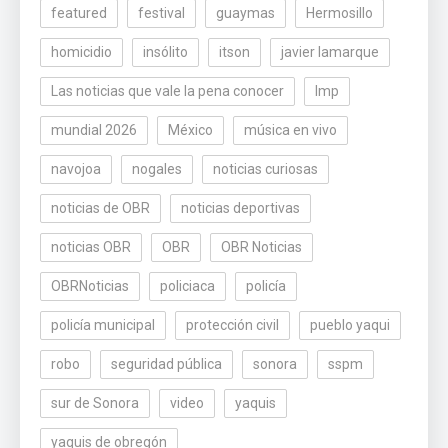
featured
festival
guaymas
Hermosillo
homicidio
insólito
itson
javier lamarque
Las noticias que vale la pena conocer
lmp
mundial 2026
México
música en vivo
navojoa
nogales
noticias curiosas
noticias de OBR
noticias deportivas
noticias OBR
OBR
OBR Noticias
OBRNoticias
policiaca
policía
policía municipal
protección civil
pueblo yaqui
robo
seguridad pública
sonora
sspm
sur de Sonora
video
yaquis
yaquis de obregón