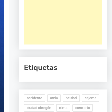
Etiquetas
accidente
amlo
beisbol
cajeme
ciudad obregón
clima
concierto