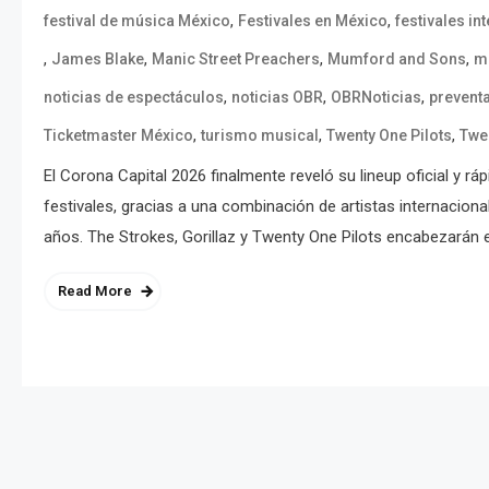
,
,
festival de música México
Festivales en México
festivales in
,
,
,
,
James Blake
Manic Street Preachers
Mumford and Sons
mú
,
,
,
noticias de espectáculos
noticias OBR
OBRNoticias
prevent
,
,
,
Ticketmaster México
turismo musical
Twenty One Pilots
Twe
El Corona Capital 2026 finalmente reveló su lineup oficial y r
festivales, gracias a una combinación de artistas internacion
años. The Strokes, Gorillaz y Twenty One Pilots encabezarán 
Read More