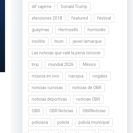
dif cajeme
Donald Trump
elecciones 2018
featured
festival
guaymas
Hermosillo
homicidio
insólito
itson
javier lamarque
Las noticias que vale la pena conocer
lmp
mundial 2026
México
música en vivo
navojoa
nogales
noticias curiosas
noticias de OBR
noticias deportivas
noticias OBR
OBR
OBR Noticias
OBRNoticias
policiaca
policía
policía municipal