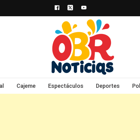
obrnoticias.com
obr noticias noticias, entretenimiento y 
al
Cajeme
Espectáculos
Deportes
Po