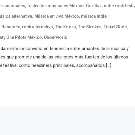
,
,
,
ternacionales
festivales musicales México
Gorillaz
indie rock festi
,
,
,
sica alternativa
Música en vivo México
música indie
,
,
,
,
,
a Banamex
rock alternativo
The Kooks
The Strokes
Ticket2Ride
,
nty One Pilots México
Underworld
ápidamente se convirtió en tendencia entre amantes de la música y
ales que promete una de las ediciones más fuertes de los últimos
el festival como headliners principales, acompañados […]