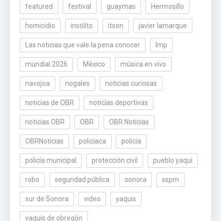
featured
festival
guaymas
Hermosillo
homicidio
insólito
itson
javier lamarque
Las noticias que vale la pena conocer
lmp
mundial 2026
México
música en vivo
navojoa
nogales
noticias curiosas
noticias de OBR
noticias deportivas
noticias OBR
OBR
OBR Noticias
OBRNoticias
policiaca
policía
policía municipal
protección civil
pueblo yaqui
robo
seguridad pública
sonora
sspm
sur de Sonora
video
yaquis
yaquis de obregón