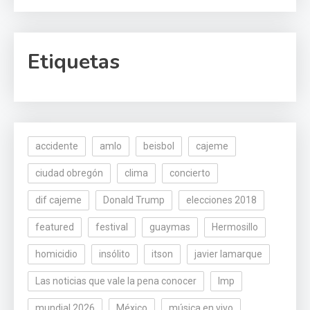
Etiquetas
accidente
amlo
beisbol
cajeme
ciudad obregón
clima
concierto
dif cajeme
Donald Trump
elecciones 2018
featured
festival
guaymas
Hermosillo
homicidio
insólito
itson
javier lamarque
Las noticias que vale la pena conocer
lmp
mundial 2026
México
música en vivo