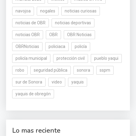
navojoa
nogales
noticias curiosas
noticias de OBR
noticias deportivas
noticias OBR
OBR
OBR Noticias
OBRNoticias
policiaca
policía
policía municipal
protección civil
pueblo yaqui
robo
seguridad pública
sonora
sspm
sur de Sonora
video
yaquis
yaquis de obregón
Lo mas reciente