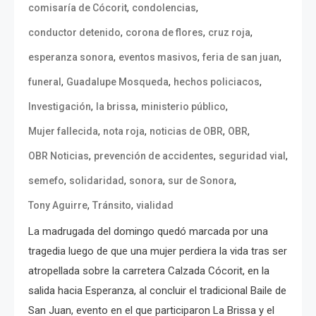
,
,
comisaría de Cócorit
condolencias
,
,
,
conductor detenido
corona de flores
cruz roja
,
,
,
esperanza sonora
eventos masivos
feria de san juan
,
,
,
funeral
Guadalupe Mosqueda
hechos policiacos
,
,
,
Investigación
la brissa
ministerio público
,
,
,
,
Mujer fallecida
nota roja
noticias de OBR
OBR
,
,
,
OBR Noticias
prevención de accidentes
seguridad vial
,
,
,
,
semefo
solidaridad
sonora
sur de Sonora
,
,
Tony Aguirre
Tránsito
vialidad
La madrugada del domingo quedó marcada por una
tragedia luego de que una mujer perdiera la vida tras ser
atropellada sobre la carretera Calzada Cócorit, en la
salida hacia Esperanza, al concluir el tradicional Baile de
San Juan, evento en el que participaron La Brissa y el