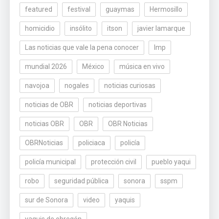
featured
festival
guaymas
Hermosillo
homicidio
insólito
itson
javier lamarque
Las noticias que vale la pena conocer
lmp
mundial 2026
México
música en vivo
navojoa
nogales
noticias curiosas
noticias de OBR
noticias deportivas
noticias OBR
OBR
OBR Noticias
OBRNoticias
policiaca
policía
policía municipal
protección civil
pueblo yaqui
robo
seguridad pública
sonora
sspm
sur de Sonora
video
yaquis