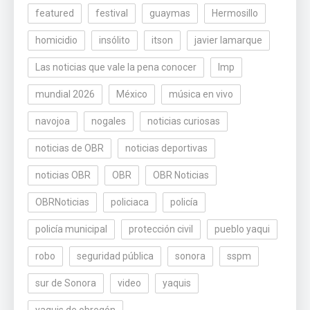
featured
festival
guaymas
Hermosillo
homicidio
insólito
itson
javier lamarque
Las noticias que vale la pena conocer
lmp
mundial 2026
México
música en vivo
navojoa
nogales
noticias curiosas
noticias de OBR
noticias deportivas
noticias OBR
OBR
OBR Noticias
OBRNoticias
policiaca
policía
policía municipal
protección civil
pueblo yaqui
robo
seguridad pública
sonora
sspm
sur de Sonora
video
yaquis