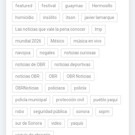
featured
festival
guaymas
Hermosillo
homicidio
insólito
itson
javier lamarque
Las noticias que vale la pena conocer
lmp
mundial 2026
México
música en vivo
navojoa
nogales
noticias curiosas
noticias de OBR
noticias deportivas
noticias OBR
OBR
OBR Noticias
OBRNoticias
policiaca
policía
policía municipal
protección civil
pueblo yaqui
robo
seguridad pública
sonora
sspm
sur de Sonora
video
yaquis