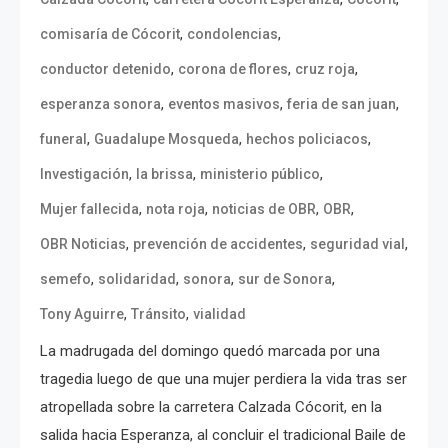
,
,
comisaría de Cócorit
condolencias
,
,
,
conductor detenido
corona de flores
cruz roja
,
,
,
esperanza sonora
eventos masivos
feria de san juan
,
,
,
funeral
Guadalupe Mosqueda
hechos policiacos
,
,
,
Investigación
la brissa
ministerio público
,
,
,
,
Mujer fallecida
nota roja
noticias de OBR
OBR
,
,
,
OBR Noticias
prevención de accidentes
seguridad vial
,
,
,
,
semefo
solidaridad
sonora
sur de Sonora
,
,
Tony Aguirre
Tránsito
vialidad
La madrugada del domingo quedó marcada por una
tragedia luego de que una mujer perdiera la vida tras ser
atropellada sobre la carretera Calzada Cócorit, en la
salida hacia Esperanza, al concluir el tradicional Baile de