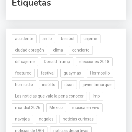
Etiquetas
accidente
amlo
beisbol
cajeme
ciudad obregón
clima
concierto
dif cajeme
Donald Trump
elecciones 2018
featured
festival
guaymas
Hermosillo
homicidio
insólito
itson
javier lamarque
Las noticias que vale la pena conocer
lmp
mundial 2026
México
música en vivo
navojoa
nogales
noticias curiosas
noticias de OBR
noticias deportivas