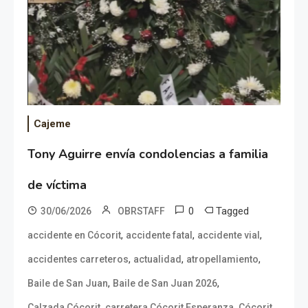
Cajeme
Tony Aguirre envía condolencias a familia
de víctima
0
Tagged
30/06/2026
OBRSTAFF
,
,
,
accidente en Cócorit
accidente fatal
accidente vial
,
,
,
accidentes carreteros
actualidad
atropellamiento
,
,
Baile de San Juan
Baile de San Juan 2026
,
,
,
Calzada Cócorit
carretera Cócorit Esperanza
Cócorit