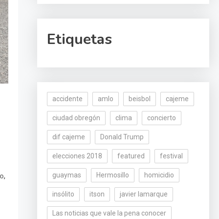
Etiquetas
accidente
amlo
beisbol
cajeme
ciudad obregón
clima
concierto
dif cajeme
Donald Trump
elecciones 2018
featured
festival
guaymas
Hermosillo
homicidio
,
vo
insólito
itson
javier lamarque
Las noticias que vale la pena conocer