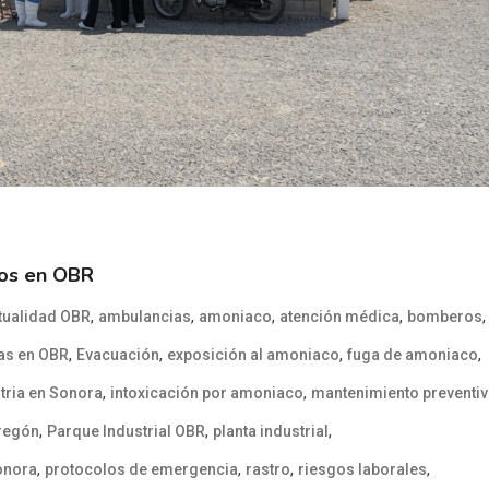
dos en OBR
,
,
,
,
,
tualidad OBR
ambulancias
amoniaco
atención médica
bomberos
,
,
,
,
as en OBR
Evacuación
exposición al amoniaco
fuga de amoniaco
,
,
tria en Sonora
intoxicación por amoniaco
mantenimiento preventi
,
,
,
bregón
Parque Industrial OBR
planta industrial
,
,
,
,
Sonora
protocolos de emergencia
rastro
riesgos laborales