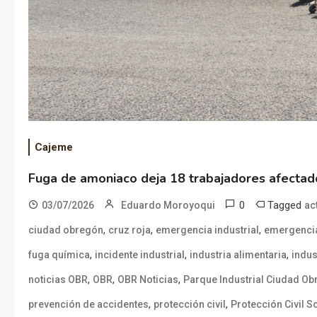
Cajeme
Fuga de amoniaco deja 18 trabajadores afecta
0
Tagged
03/07/2026
Eduardo Moroyoqui
ac
,
,
,
ciudad obregón
cruz roja
emergencia industrial
emergenci
,
,
,
fuga química
incidente industrial
industria alimentaria
indus
,
,
,
noticias OBR
OBR
OBR Noticias
Parque Industrial Ciudad O
,
,
prevención de accidentes
protección civil
Protección Civil 