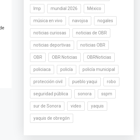
lmp
mundial 2026
México
música en vivo
navojoa
nogales
 de
noticias curiosas
noticias de OBR
noticias deportivas
noticias OBR
OBR
OBR Noticias
OBRNoticias
policiaca
policía
policía municipal
protección civil
pueblo yaqui
robo
seguridad pública
sonora
sspm
sur de Sonora
video
yaquis
yaquis de obregón