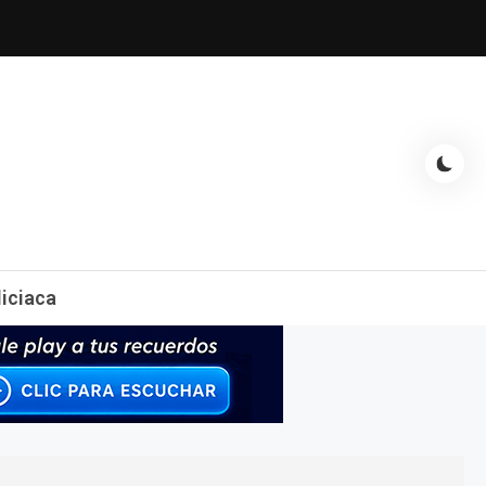
espectáculos, entrevistas con famosos, showbizz, podcast, chismes y
liciaca
mas