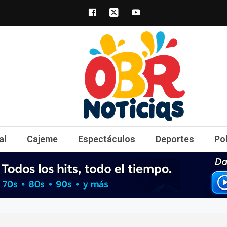
obrnoticias.com
obr noticias noticias, entretenimiento y 
al
Cajeme
Espectáculos
Deportes
Po