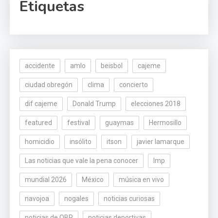
Etiquetas
accidente
amlo
beisbol
cajeme
ciudad obregón
clima
concierto
dif cajeme
Donald Trump
elecciones 2018
featured
festival
guaymas
Hermosillo
homicidio
insólito
itson
javier lamarque
Las noticias que vale la pena conocer
lmp
mundial 2026
México
música en vivo
navojoa
nogales
noticias curiosas
noticias de OBR
noticias deportivas