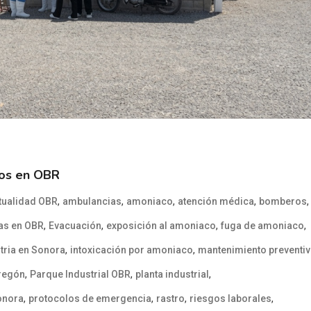
dos en OBR
,
,
,
,
,
tualidad OBR
ambulancias
amoniaco
atención médica
bomberos
,
,
,
,
as en OBR
Evacuación
exposición al amoniaco
fuga de amoniaco
,
,
tria en Sonora
intoxicación por amoniaco
mantenimiento preventi
,
,
,
bregón
Parque Industrial OBR
planta industrial
,
,
,
,
Sonora
protocolos de emergencia
rastro
riesgos laborales