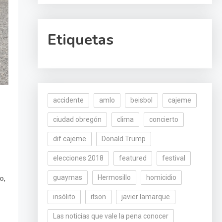
Etiquetas
accidente
amlo
beisbol
cajeme
ciudad obregón
clima
concierto
dif cajeme
Donald Trump
elecciones 2018
featured
festival
guaymas
Hermosillo
homicidio
,
vo
insólito
itson
javier lamarque
Las noticias que vale la pena conocer