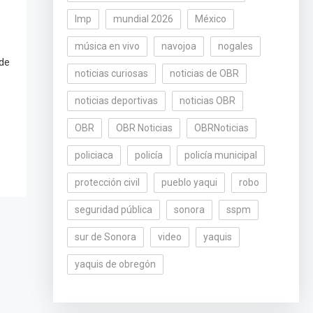
lmp
mundial 2026
México
música en vivo
navojoa
nogales
 de
noticias curiosas
noticias de OBR
noticias deportivas
noticias OBR
OBR
OBR Noticias
OBRNoticias
policiaca
policía
policía municipal
protección civil
pueblo yaqui
robo
seguridad pública
sonora
sspm
sur de Sonora
video
yaquis
yaquis de obregón