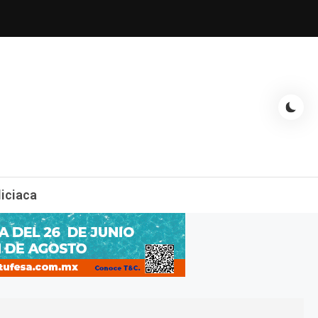
espectáculos, entrevistas con famosos, showbizz, podcast, chismes y
liciaca
mas