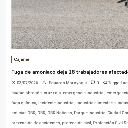
Cajeme
Fuga de amoniaco deja 18 trabajadores afecta
0
Tagged
03/07/2026
Eduardo Moroyoqui
ac
,
,
,
ciudad obregón
cruz roja
emergencia industrial
emergenci
,
,
,
fuga química
incidente industrial
industria alimentaria
indus
,
,
,
noticias OBR
OBR
OBR Noticias
Parque Industrial Ciudad O
,
,
prevención de accidentes
protección civil
Protección Civil 