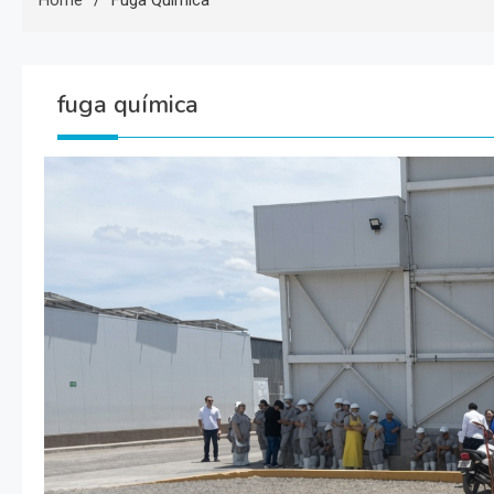
Home
Fuga Química
fuga química