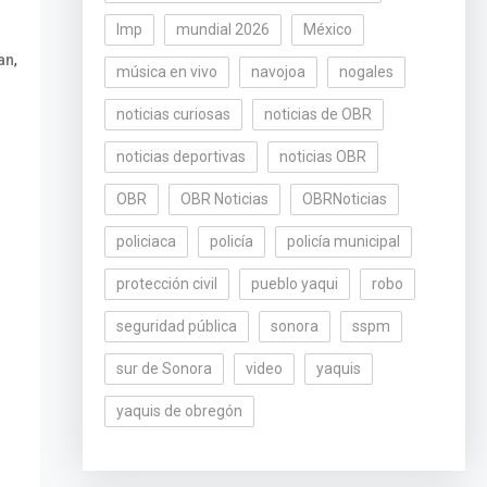
lmp
mundial 2026
México
,
an
música en vivo
navojoa
nogales
noticias curiosas
noticias de OBR
noticias deportivas
noticias OBR
OBR
OBR Noticias
OBRNoticias
policiaca
policía
policía municipal
protección civil
pueblo yaqui
robo
seguridad pública
sonora
sspm
sur de Sonora
video
yaquis
yaquis de obregón