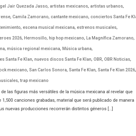
,
,
,
gel Jair Quezada Jasso
artistas mexicanos
artistas urbanos
,
,
,
rense
Camila Zamorano
cantante mexicano
conciertos Santa Fe Kl
,
,
,
tenimiento
escena musical mexicana
estrenos musicales
,
,
,
,
Heroes 2026
Hermosillo
hip hop mexicano
La Magnífica Zamorano
,
,
,
ana
música regional mexicana
Música urbana
,
,
,
,
es Santa Fe Klan
nuevos discos Santa Fe Klan
OBR
OBR Noticias
,
,
,
,
ock mexicano
San Carlos Sonora
Santa Fe Klan
Santa Fe Klan 2026
,
musicales
trap mexicano
e las figuras más versátiles de la música mexicana al revelar que
e 1,500 canciones grabadas, material que será publicado de manera
sus nuevas producciones recorrerán distintos géneros […]