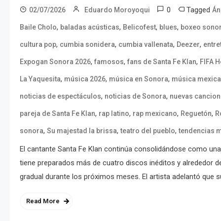
0
Tagged
02/07/2026
Eduardo Moroyoqui
Án
,
,
,
,
Baile Cholo
baladas acústicas
Belicofest
blues
boxeo sono
,
,
,
,
cultura pop
cumbia sonidera
cumbia vallenata
Deezer
entre
,
,
,
Expogan Sonora 2026
famosos
fans de Santa Fe Klan
FIFA 
,
,
,
La Yaquesita
música 2026
música en Sonora
música mexic
,
,
noticias de espectáculos
noticias de Sonora
nuevas cancion
,
,
,
,
pareja de Santa Fe Klan
rap latino
rap mexicano
Reguetón
R
,
,
,
sonora
Su majestad la brissa
teatro del pueblo
tendencias 
El cantante Santa Fe Klan continúa consolidándose como una d
tiene preparados más de cuatro discos inéditos y alrededor d
gradual durante los próximos meses. El artista adelantó que 
Read More