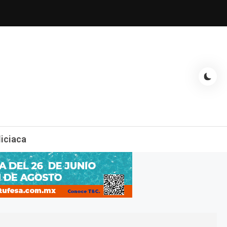
espectáculos, entrevistas con famosos, showbizz, podcast, chismes y
liciaca
mas