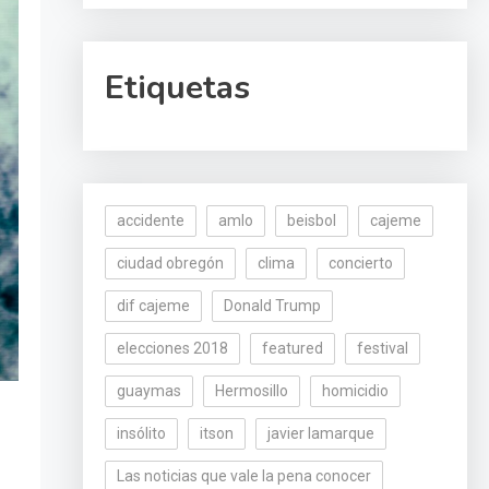
Etiquetas
accidente
amlo
beisbol
cajeme
ciudad obregón
clima
concierto
dif cajeme
Donald Trump
elecciones 2018
featured
festival
guaymas
Hermosillo
homicidio
insólito
itson
javier lamarque
Las noticias que vale la pena conocer