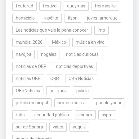
featured
festival
guaymas
Hermosillo
homicidio
insólito
itson
javier lamarque
Las noticias que vale la pena conocer
lmp
mundial 2026
México
música en vivo
navojoa
nogales
noticias curiosas
noticias de OBR
noticias deportivas
noticias OBR
OBR
OBR Noticias
OBRNoticias
policiaca
policía
policía municipal
protección civil
pueblo yaqui
robo
seguridad pública
sonora
sspm
sur de Sonora
video
yaquis