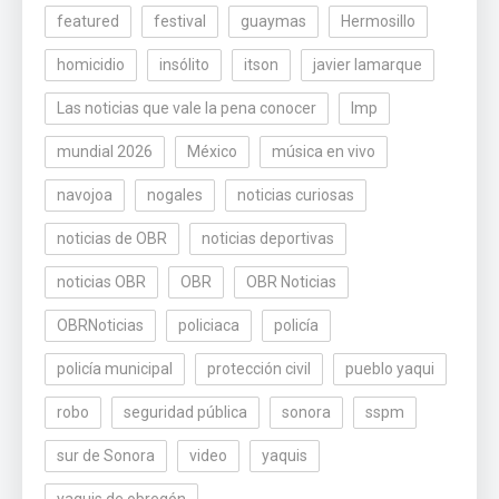
featured
festival
guaymas
Hermosillo
homicidio
insólito
itson
javier lamarque
Las noticias que vale la pena conocer
lmp
mundial 2026
México
música en vivo
navojoa
nogales
noticias curiosas
noticias de OBR
noticias deportivas
noticias OBR
OBR
OBR Noticias
OBRNoticias
policiaca
policía
policía municipal
protección civil
pueblo yaqui
robo
seguridad pública
sonora
sspm
sur de Sonora
video
yaquis