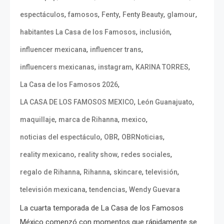
,
,
,
,
,
espectáculos
famosos
Fenty
Fenty Beauty
glamour
,
,
habitantes La Casa de los Famosos
inclusión
,
,
influencer mexicana
influencer trans
,
,
,
influencers mexicanas
instagram
KARINA TORRES
,
La Casa de los Famosos 2026
,
,
LA CASA DE LOS FAMOSOS MEXICO
León Guanajuato
,
,
,
maquillaje
marca de Rihanna
mexico
,
,
,
noticias del espectáculo
OBR
OBRNoticias
,
,
,
reality mexicano
reality show
redes sociales
,
,
,
,
regalo de Rihanna
Rihanna
skincare
televisión
,
,
televisión mexicana
tendencias
Wendy Guevara
La cuarta temporada de La Casa de los Famosos
México comenzó con momentos que rápidamente se