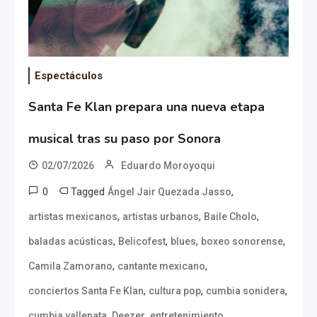
Espectáculos
Santa Fe Klan prepara una nueva etapa
musical tras su paso por Sonora
02/07/2026
Eduardo Moroyoqui
0
Tagged
,
Ángel Jair Quezada Jasso
,
,
,
artistas mexicanos
artistas urbanos
Baile Cholo
,
,
,
,
baladas acústicas
Belicofest
blues
boxeo sonorense
,
,
Camila Zamorano
cantante mexicano
,
,
,
conciertos Santa Fe Klan
cultura pop
cumbia sonidera
,
,
,
cumbia vallenata
Deezer
entretenimiento