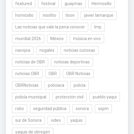
featured
festival
guaymas
Hermosillo
homicidio
insólito
itson
javier lamarque
Las noticias que vale la pena conocer
lmp
mundial 2026
México
música en vivo
navojoa
nogales
noticias curiosas
noticias de OBR
noticias deportivas
noticias OBR
OBR
OBR Noticias
OBRNoticias
policiaca
policía
policía municipal
protección civil
pueblo yaqui
robo
seguridad pública
sonora
sspm
sur de Sonora
video
yaquis
yaquis de obregón