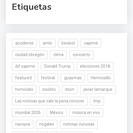
Etiquetas
accidente
amlo
beisbol
cajeme
ciudad obregón
clima
concierto
dif cajeme
Donald Trump
elecciones 2018
featured
festival
guaymas
Hermosillo
homicidio
insólito
itson
javier lamarque
Las noticias que vale la pena conocer
lmp
mundial 2026
México
música en vivo
navojoa
nogales
noticias curiosas