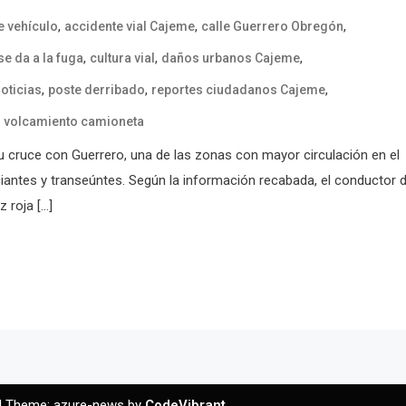
,
,
,
 vehículo
accidente vial Cajeme
calle Guerrero Obregón
,
,
,
e da a la fuga
cultura vial
daños urbanos Cajeme
,
,
,
oticias
poste derribado
reportes ciudadanos Cajeme
,
volcamiento camioneta
 su cruce con Guerrero, una de las zonas con mayor circulación en el
iantes y transeúntes. Según la información recabada, el conductor d
 roja […]
|
Theme: azure-news by
CodeVibrant
.