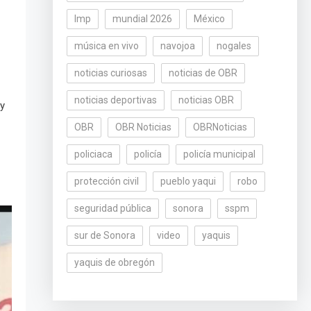
lmp
mundial 2026
México
música en vivo
navojoa
nogales
noticias curiosas
noticias de OBR
noticias deportivas
noticias OBR
 y
OBR
OBR Noticias
OBRNoticias
policiaca
policía
policía municipal
protección civil
pueblo yaqui
robo
seguridad pública
sonora
sspm
sur de Sonora
video
yaquis
yaquis de obregón