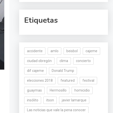
Etiquetas
accidente
amlo
beisbol
cajeme
ciudad obregón
clima
concierto
dif cajeme
Donald Trump
elecciones 2018
featured
festival
guaymas
Hermosillo
homicidio
insólito
itson
javier lamarque
Las noticias que vale la pena conocer