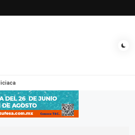
espectáculos, entrevistas con famosos, showbizz, podcast, chismes y
liciaca
mas