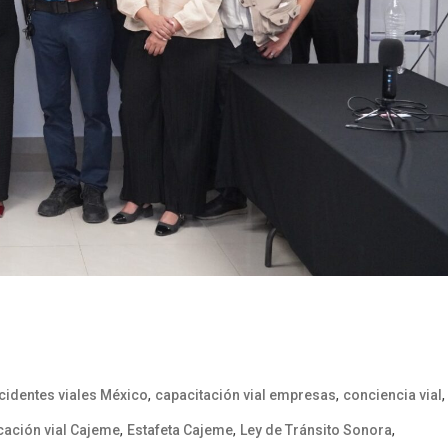
,
,
,
cidentes viales México
capacitación vial empresas
conciencia vial
,
,
,
ación vial Cajeme
Estafeta Cajeme
Ley de Tránsito Sonora