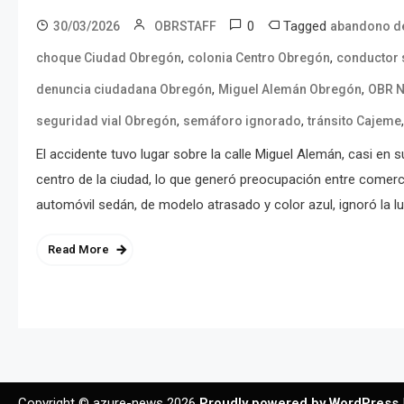
0
Tagged
30/03/2026
OBRSTAFF
abandono de
,
,
choque Ciudad Obregón
colonia Centro Obregón
conductor s
,
,
denuncia ciudadana Obregón
Miguel Alemán Obregón
OBR N
,
,
seguridad vial Obregón
semáforo ignorado
tránsito Cajeme
El accidente tuvo lugar sobre la calle Miguel Alemán, casi en
centro de la ciudad, lo que generó preocupación entre comerc
automóvil sedán, de modelo atrasado y color azul, ignoró la luz
Read More
Copyright © azure-news 2026
Proudly powered by WordPress