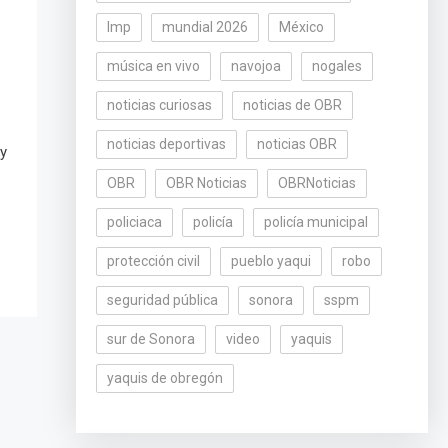
lmp
mundial 2026
México
música en vivo
navojoa
nogales
noticias curiosas
noticias de OBR
noticias deportivas
noticias OBR
 y
OBR
OBR Noticias
OBRNoticias
policiaca
policía
policía municipal
protección civil
pueblo yaqui
robo
seguridad pública
sonora
sspm
sur de Sonora
video
yaquis
yaquis de obregón