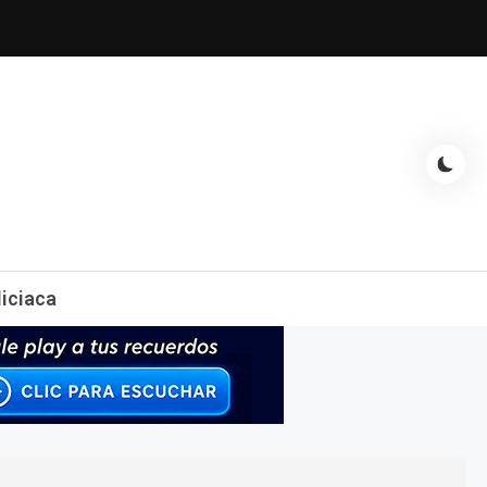
espectáculos, entrevistas con famosos, showbizz, podcast, chismes y
liciaca
mas