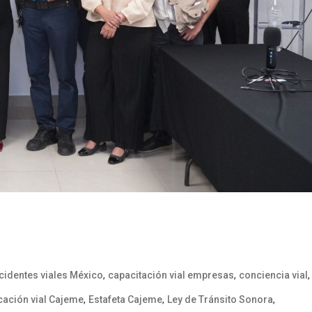
,
,
,
cidentes viales México
capacitación vial empresas
conciencia vial
,
,
,
ación vial Cajeme
Estafeta Cajeme
Ley de Tránsito Sonora