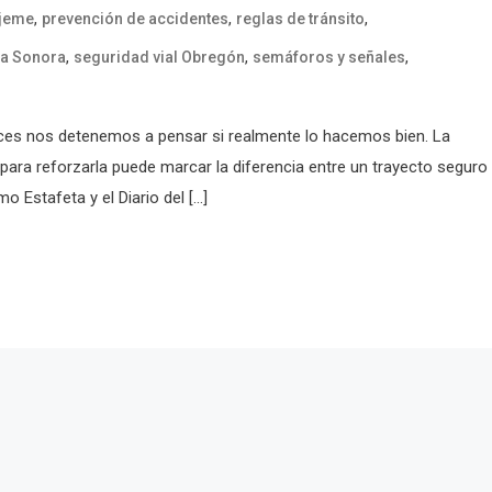
,
,
,
ajeme
prevención de accidentes
reglas de tránsito
,
,
,
na Sonora
seguridad vial Obregón
semáforos y señales
veces nos detenemos a pensar si realmente lo hacemos bien. La
para reforzarla puede marcar la diferencia entre un trayecto seguro
Estafeta y el Diario del […]