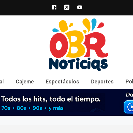
obrnoticias.com
obr noticias noticias, entretenimiento y 
al
Cajeme
Espectáculos
Deportes
Po