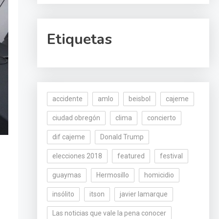
Etiquetas
accidente
amlo
beisbol
cajeme
ciudad obregón
clima
concierto
dif cajeme
Donald Trump
elecciones 2018
featured
festival
guaymas
Hermosillo
homicidio
insólito
itson
javier lamarque
Las noticias que vale la pena conocer