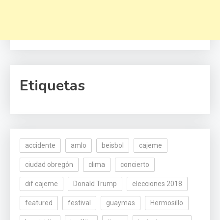
Etiquetas
accidente
amlo
beisbol
cajeme
ciudad obregón
clima
concierto
dif cajeme
Donald Trump
elecciones 2018
featured
festival
guaymas
Hermosillo