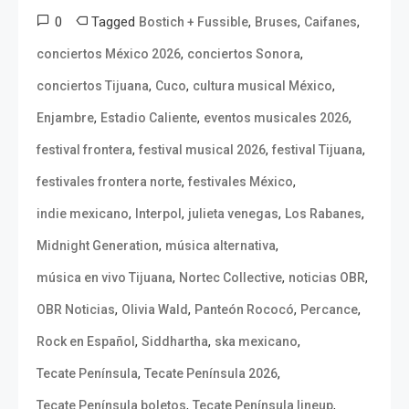
0
Tagged
,
,
,
Bostich + Fussible
Bruses
Caifanes
,
,
conciertos México 2026
conciertos Sonora
,
,
,
conciertos Tijuana
Cuco
cultura musical México
,
,
,
Enjambre
Estadio Caliente
eventos musicales 2026
,
,
,
festival frontera
festival musical 2026
festival Tijuana
,
,
festivales frontera norte
festivales México
,
,
,
,
indie mexicano
Interpol
julieta venegas
Los Rabanes
,
,
Midnight Generation
música alternativa
,
,
,
música en vivo Tijuana
Nortec Collective
noticias OBR
,
,
,
,
OBR Noticias
Olivia Wald
Panteón Rococó
Percance
,
,
,
Rock en Español
Siddhartha
ska mexicano
,
,
Tecate Península
Tecate Península 2026
,
,
Tecate Península boletos
Tecate Península lineup