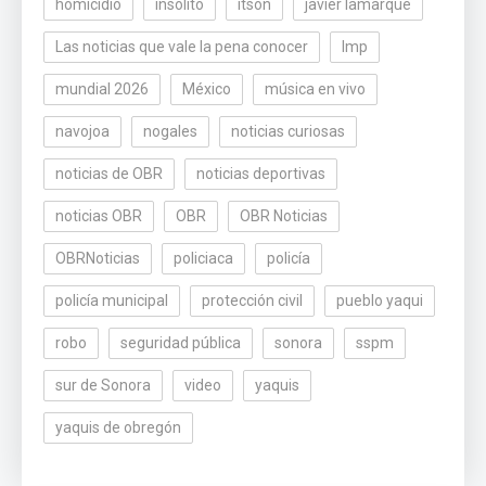
homicidio
insólito
itson
javier lamarque
Las noticias que vale la pena conocer
lmp
mundial 2026
México
música en vivo
navojoa
nogales
noticias curiosas
noticias de OBR
noticias deportivas
noticias OBR
OBR
OBR Noticias
OBRNoticias
policiaca
policía
policía municipal
protección civil
pueblo yaqui
robo
seguridad pública
sonora
sspm
sur de Sonora
video
yaquis
yaquis de obregón