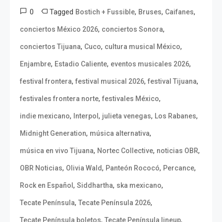
0
Tagged
,
,
,
Bostich + Fussible
Bruses
Caifanes
,
,
conciertos México 2026
conciertos Sonora
,
,
,
conciertos Tijuana
Cuco
cultura musical México
,
,
,
Enjambre
Estadio Caliente
eventos musicales 2026
,
,
,
festival frontera
festival musical 2026
festival Tijuana
,
,
festivales frontera norte
festivales México
,
,
,
,
indie mexicano
Interpol
julieta venegas
Los Rabanes
,
,
Midnight Generation
música alternativa
,
,
,
música en vivo Tijuana
Nortec Collective
noticias OBR
,
,
,
,
OBR Noticias
Olivia Wald
Panteón Rococó
Percance
,
,
,
Rock en Español
Siddhartha
ska mexicano
,
,
Tecate Península
Tecate Península 2026
,
,
Tecate Península boletos
Tecate Península lineup