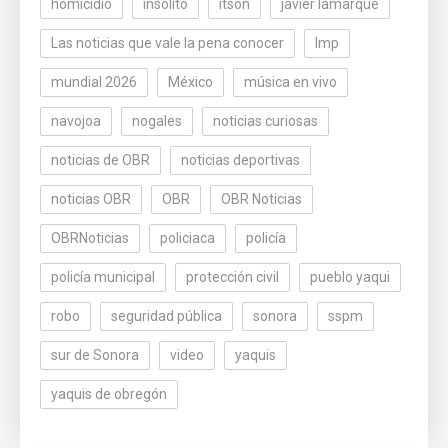
homicidio
insólito
itson
javier lamarque
Las noticias que vale la pena conocer
lmp
mundial 2026
México
música en vivo
navojoa
nogales
noticias curiosas
noticias de OBR
noticias deportivas
noticias OBR
OBR
OBR Noticias
OBRNoticias
policiaca
policía
policía municipal
protección civil
pueblo yaqui
robo
seguridad pública
sonora
sspm
sur de Sonora
video
yaquis
yaquis de obregón