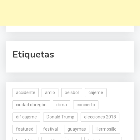
Etiquetas
accidente
amlo
beisbol
cajeme
ciudad obregón
clima
concierto
dif cajeme
Donald Trump
elecciones 2018
featured
festival
guaymas
Hermosillo