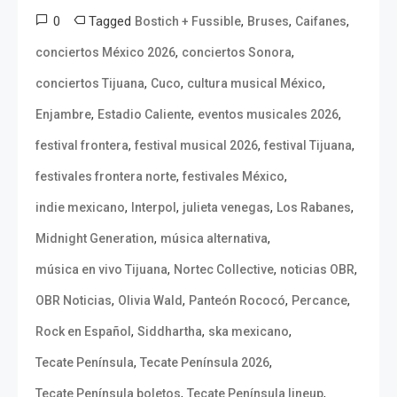
0
Tagged
,
,
,
Bostich + Fussible
Bruses
Caifanes
,
,
conciertos México 2026
conciertos Sonora
,
,
,
conciertos Tijuana
Cuco
cultura musical México
,
,
,
Enjambre
Estadio Caliente
eventos musicales 2026
,
,
,
festival frontera
festival musical 2026
festival Tijuana
,
,
festivales frontera norte
festivales México
,
,
,
,
indie mexicano
Interpol
julieta venegas
Los Rabanes
,
,
Midnight Generation
música alternativa
,
,
,
música en vivo Tijuana
Nortec Collective
noticias OBR
,
,
,
,
OBR Noticias
Olivia Wald
Panteón Rococó
Percance
,
,
,
Rock en Español
Siddhartha
ska mexicano
,
,
Tecate Península
Tecate Península 2026
,
,
Tecate Península boletos
Tecate Península lineup