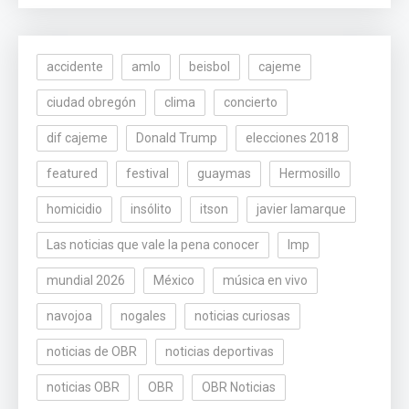
accidente
amlo
beisbol
cajeme
ciudad obregón
clima
concierto
dif cajeme
Donald Trump
elecciones 2018
featured
festival
guaymas
Hermosillo
homicidio
insólito
itson
javier lamarque
Las noticias que vale la pena conocer
lmp
mundial 2026
México
música en vivo
navojoa
nogales
noticias curiosas
noticias de OBR
noticias deportivas
noticias OBR
OBR
OBR Noticias