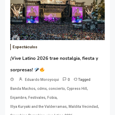
Espectáculos
¡Vive Latino 2026 trae nostalgia, fiesta y
sorpresas!
0
Tagged
Eduardo Moroyoqui
,
,
,
,
Banda Machos
cdmx
concierto
Cypress Hill
,
,
,
Enjambre
Festivales
Fobia
,
,
Illya Kuryaki and the Valderramas
Maldita Vecindad