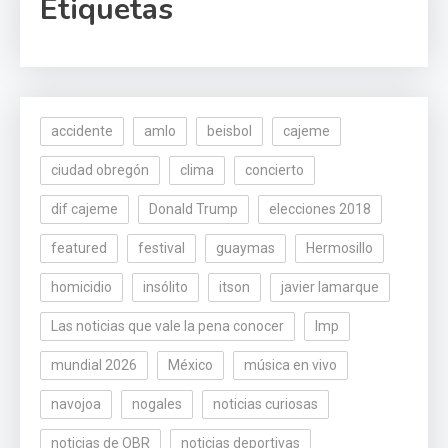
Etiquetas
accidente
amlo
beisbol
cajeme
ciudad obregón
clima
concierto
dif cajeme
Donald Trump
elecciones 2018
featured
festival
guaymas
Hermosillo
homicidio
insólito
itson
javier lamarque
Las noticias que vale la pena conocer
lmp
mundial 2026
México
música en vivo
navojoa
nogales
noticias curiosas
noticias de OBR
noticias deportivas