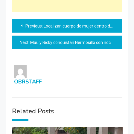
Navegación
Previous:
Localizan cuerpo de mujer dentro de vehículo en canal
de
Next:
Mau y Ricky conquistan Hermosillo con noche llena de energía
entradas
OBRSTAFF
Related Posts