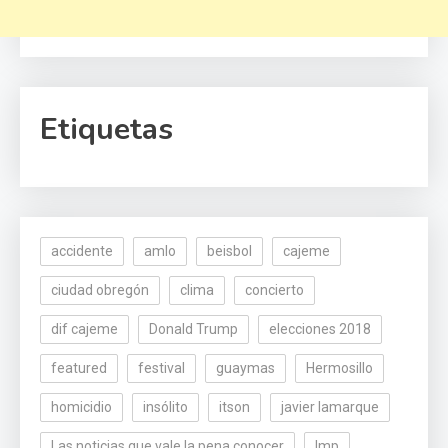
Etiquetas
accidente
amlo
beisbol
cajeme
ciudad obregón
clima
concierto
dif cajeme
Donald Trump
elecciones 2018
featured
festival
guaymas
Hermosillo
homicidio
insólito
itson
javier lamarque
Las noticias que vale la pena conocer
lmp