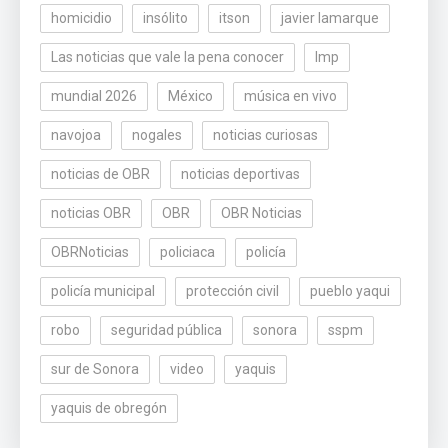
homicidio
insólito
itson
javier lamarque
Las noticias que vale la pena conocer
lmp
mundial 2026
México
música en vivo
navojoa
nogales
noticias curiosas
noticias de OBR
noticias deportivas
noticias OBR
OBR
OBR Noticias
OBRNoticias
policiaca
policía
policía municipal
protección civil
pueblo yaqui
robo
seguridad pública
sonora
sspm
sur de Sonora
video
yaquis
yaquis de obregón