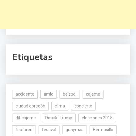
Etiquetas
accidente
amlo
beisbol
cajeme
ciudad obregón
clima
concierto
dif cajeme
Donald Trump
elecciones 2018
featured
festival
guaymas
Hermosillo