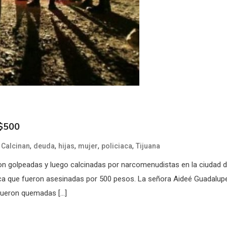
 $500
,
,
,
,
,
,
Calcinan
deuda
hijas
mujer
policiaca
Tijuana
n golpeadas y luego calcinadas por narcomenudistas en la ciudad 
ndica que fueron asesinadas por 500 pesos. La señora Aideé Guadalup
0, fueron quemadas […]