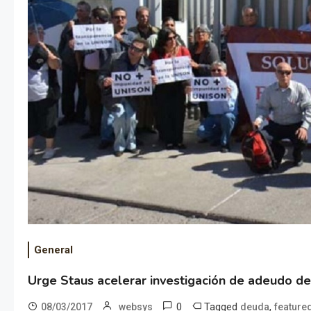
General
Urge Staus acelerar investigación de adeudo de
0
Tagged
,
08/03/2017
websys
deuda
feature