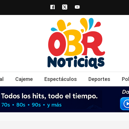
obrnoticias.com
obr noticias noticias, entretenimiento y 
al
Cajeme
Espectáculos
Deportes
Po