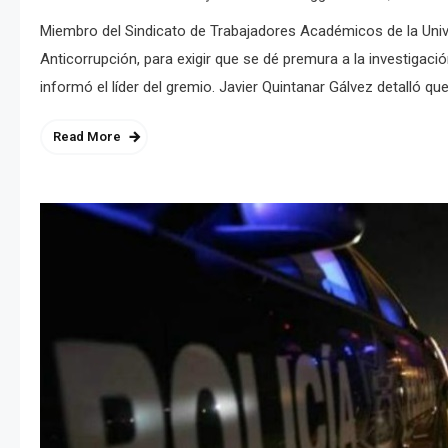
Miembro del Sindicato de Trabajadores Académicos de la Unive
Anticorrupción, para exigir que se dé premura a la investigaci
informó el líder del gremio. Javier Quintanar Gálvez detalló q
Read More