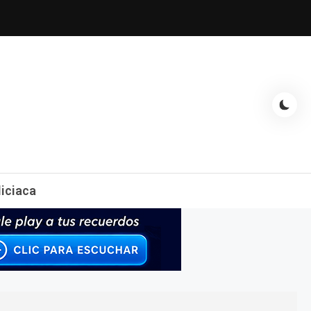
espectáculos, entrevistas con famosos, showbizz, podcast, chismes y
liciaca
mas