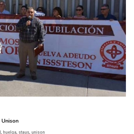
 Unison
,
,
,
d
huelga
staus
unison