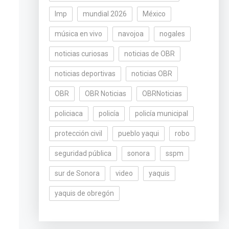
lmp
mundial 2026
México
música en vivo
navojoa
nogales
noticias curiosas
noticias de OBR
noticias deportivas
noticias OBR
OBR
OBR Noticias
OBRNoticias
policiaca
policía
policía municipal
protección civil
pueblo yaqui
robo
seguridad pública
sonora
sspm
sur de Sonora
video
yaquis
yaquis de obregón