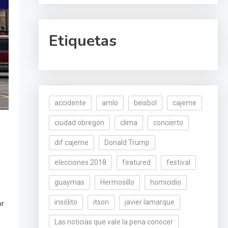
Etiquetas
accidente
amlo
beisbol
cajeme
ciudad obregón
clima
concierto
dif cajeme
Donald Trump
elecciones 2018
featured
festival
guaymas
Hermosillo
homicidio
insólito
itson
javier lamarque
or
Las noticias que vale la pena conocer