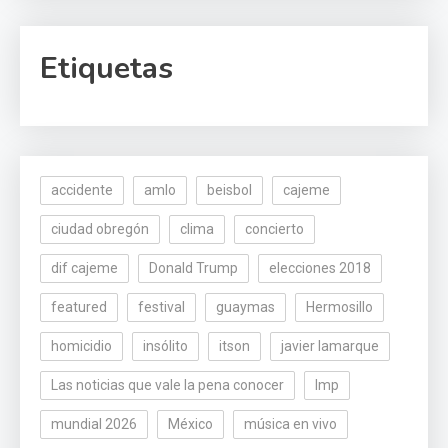
Etiquetas
accidente
amlo
beisbol
cajeme
ciudad obregón
clima
concierto
dif cajeme
Donald Trump
elecciones 2018
featured
festival
guaymas
Hermosillo
homicidio
insólito
itson
javier lamarque
Las noticias que vale la pena conocer
lmp
mundial 2026
México
música en vivo