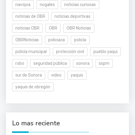
navojoa
nogales
noticias curiosas
noticias de OBR
noticias deportivas
noticias OBR
OBR
OBR Noticias
OBRNoticias
policiaca
policía
policía municipal
protección civil
pueblo yaqui
robo
seguridad pública
sonora
sspm
sur de Sonora
video
yaquis
yaquis de obregón
Lo mas reciente