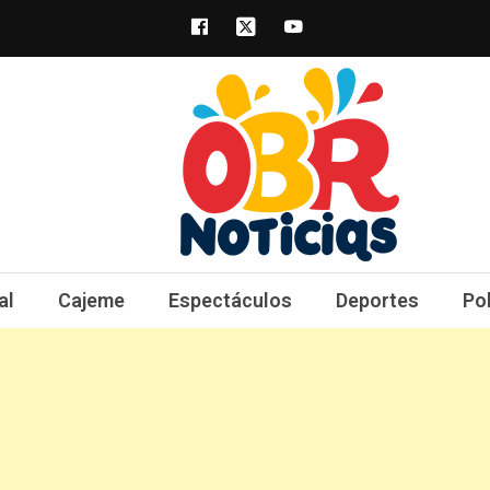
obrnoticias.com
obr noticias noticias, entretenimiento y 
al
Cajeme
Espectáculos
Deportes
Po