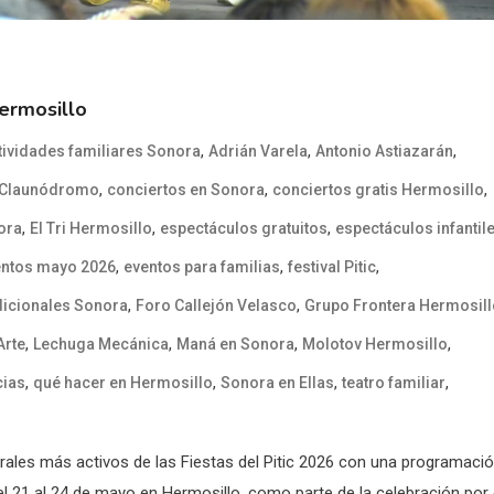
Hermosillo
,
,
,
tividades familiares Sonora
Adrián Varela
Antonio Astiazarán
,
,
,
Claunódromo
conciertos en Sonora
conciertos gratis Hermosillo
,
,
,
ora
El Tri Hermosillo
espectáculos gratuitos
espectáculos infantil
,
,
,
entos mayo 2026
eventos para familias
festival Pitic
,
,
adicionales Sonora
Foro Callejón Velasco
Grupo Frontera Hermosill
,
,
,
,
Arte
Lechuga Mecánica
Maná en Sonora
Molotov Hermosillo
,
,
,
,
cias
qué hacer en Hermosillo
Sonora en Ellas
teatro familiar
urales más activos de las Fiestas del Pitic 2026 con una programaci
el 21 al 24 de mayo en Hermosillo, como parte de la celebración por 