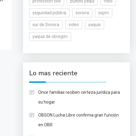
protección civil
pueblo yaqui
robo
seguridad pública
sonora
sspm
sur de Sonora
video
yaquis
yaquis de obregón
Lo mas reciente
Once familias reciben certeza jurídica para
su hogar
OBSON Lucha Libre confirma gran función
en OBR