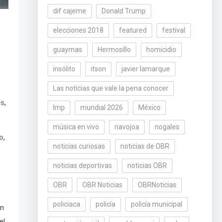
dif cajeme
Donald Trump
elecciones 2018
featured
festival
guaymas
Hermosillo
homicidio
insólito
itson
javier lamarque
Las noticias que vale la pena conocer
,
es
lmp
mundial 2026
México
música en vivo
navojoa
nogales
,
o
noticias curiosas
noticias de OBR
noticias deportivas
noticias OBR
OBR
OBR Noticias
OBRNoticias
policiaca
policía
policía municipal
ón
el