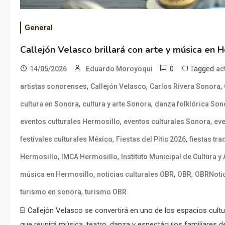
General
Callejón Velasco brillará con arte y música en 
0
Tagged
14/05/2026
Eduardo Moroyoqui
ac
,
,
,
artistas sonorenses
Callejón Velasco
Carlos Rivera Sonora
,
,
cultura en Sonora
cultura y arte Sonora
danza folklórica Son
,
,
eventos culturales Hermosillo
eventos culturales Sonora
ev
,
,
festivales culturales México
Fiestas del Pitic 2026
fiestas tr
,
,
Hermosillo
IMCA Hermosillo
Instituto Municipal de Cultura y 
,
,
,
música en Hermosillo
noticias culturales OBR
OBR
OBRNoti
,
turismo en sonora
turismo OBR
El Callejón Velasco se convertirá en uno de los espacios cult
que reunirá música, teatro, danza y espectáculos familiares d