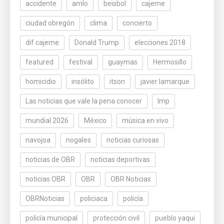
accidente
amlo
beisbol
cajeme
ciudad obregón
clima
concierto
dif cajeme
Donald Trump
elecciones 2018
featured
festival
guaymas
Hermosillo
homicidio
insólito
itson
javier lamarque
Las noticias que vale la pena conocer
lmp
mundial 2026
México
música en vivo
navojoa
nogales
noticias curiosas
noticias de OBR
noticias deportivas
noticias OBR
OBR
OBR Noticias
OBRNoticias
policiaca
policía
policía municipal
protección civil
pueblo yaqui