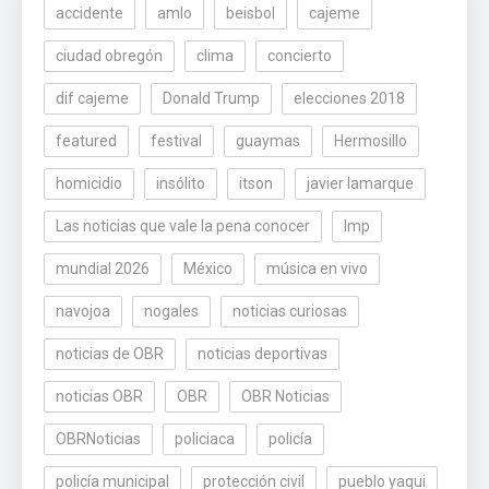
accidente
amlo
beisbol
cajeme
ciudad obregón
clima
concierto
dif cajeme
Donald Trump
elecciones 2018
featured
festival
guaymas
Hermosillo
homicidio
insólito
itson
javier lamarque
Las noticias que vale la pena conocer
lmp
mundial 2026
México
música en vivo
navojoa
nogales
noticias curiosas
noticias de OBR
noticias deportivas
noticias OBR
OBR
OBR Noticias
OBRNoticias
policiaca
policía
policía municipal
protección civil
pueblo yaqui