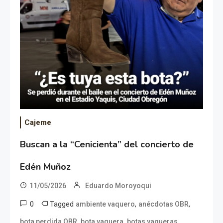
Cajeme
Buscan a la “Cenicienta” del concierto de
Edén Muñoz
11/05/2026
Eduardo Moroyoqui
0
Tagged
,
,
ambiente vaquero
anécdotas OBR
,
,
,
bota perdida OBR
bota vaquera
botas vaqueras