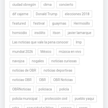
ciudad obregón
clima
concierto
dif cajeme
Donald Trump
elecciones 2018
featured
festival
guaymas
Hermosillo
homicidio
insólito
itson
javier lamarque
Las noticias que vale la pena conocer
lmp
mundial 2026
México
música en vivo
navojoa
nogales
noticias curiosas
noticias de OBR
noticias deportivas
noticias OBR
OBR
OBR Noticias
OBRNoticias
policiaca
policía
policía municipal
protección civil
pueblo yaqui
robo
seguridad pública
sonora
sspm